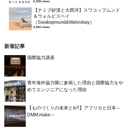
2,709 views
【ナミブ砂漠と大西洋】スワコップムンド
＆ウォルビスベイ
（Swakopmund&Walvisbay）
2,493 views
新着記事
国際協力講座
青年海外協力隊に参画した理由と国際協力をや
めてエンジニアになった理由
【ものづくりの未来とIoT】アフリカと日本～
DMM.make～