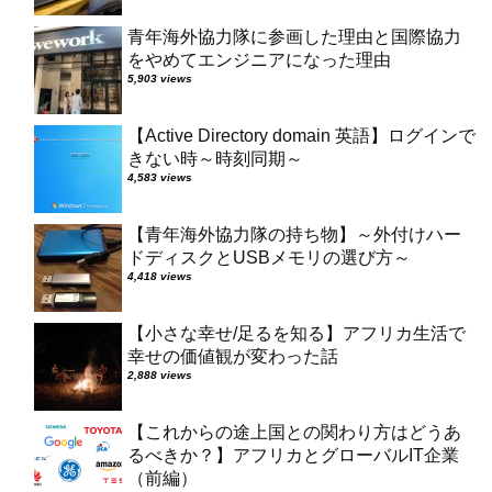
青年海外協力隊に参画した理由と国際協力
をやめてエンジニアになった理由
5,903 views
【Active Directory domain 英語】ログインで
きない時～時刻同期～
4,583 views
【青年海外協力隊の持ち物】～外付けハー
ドディスクとUSBメモリの選び方～
4,418 views
【小さな幸せ/足るを知る】アフリカ生活で
幸せの価値観が変わった話
2,888 views
【これからの途上国との関わり方はどうあ
るべきか？】アフリカとグローバルIT企業
（前編）