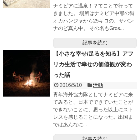
ナミビアに温泉！？てことで行って
きました。 場所はナミビア中部の街
オカハンジャから25キロの、サバン
ナのど真ん中。 その名もGros...
記事を読む
【小さな幸せ/足るを知る】アフ
リカ生活で幸せの価値観が変わ
った話
2016/5/10
活動
青年海外協力隊としてナミビアに来
てみると、日本でできていたことが
できないことに、思った以上にスト
レスを感じることになった。出国ま
ではあんなに...
記事を読む