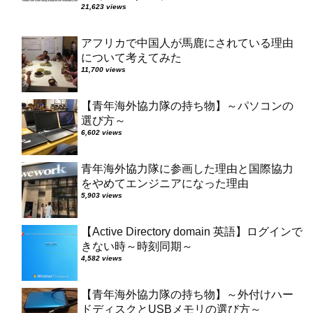
21,623 views
アフリカで中国人が馬鹿にされている理由
について考えてみた
11,700 views
【青年海外協力隊の持ち物】～パソコンの
選び方～
6,602 views
青年海外協力隊に参画した理由と国際協力
をやめてエンジニアになった理由
5,903 views
【Active Directory domain 英語】ログインで
きない時～時刻同期～
4,582 views
【青年海外協力隊の持ち物】～外付けハー
ドディスクとUSBメモリの選び方～