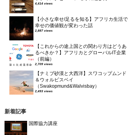
4,414 views
【小さな幸せ/足るを知る】アフリカ生活で
幸せの価値観が変わった話
2,887 views
【これからの途上国との関わり方はどうあ
るべきか？】アフリカとグローバルIT企業
（前編）
2,709 views
【ナミブ砂漠と大西洋】スワコップムンド
＆ウォルビスベイ
（Swakopmund&Walvisbay）
2,493 views
新着記事
国際協力講座