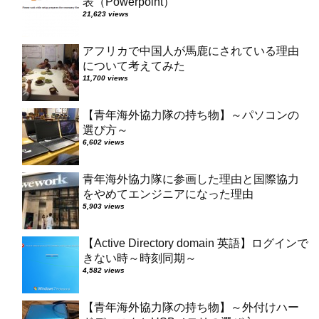
表（Powerpoint）
21,623 views
アフリカで中国人が馬鹿にされている理由
について考えてみた
11,700 views
【青年海外協力隊の持ち物】～パソコンの
選び方～
6,602 views
青年海外協力隊に参画した理由と国際協力
をやめてエンジニアになった理由
5,903 views
【Active Directory domain 英語】ログインで
きない時～時刻同期～
4,582 views
【青年海外協力隊の持ち物】～外付けハー