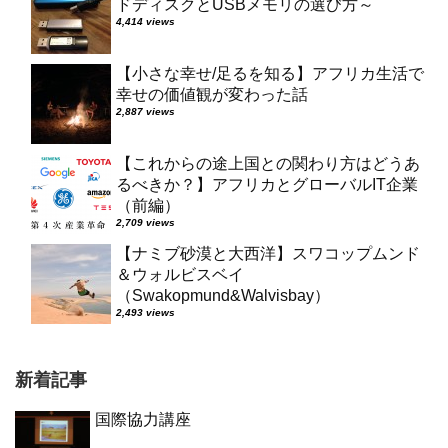
ドディスクとUSBメモリの選び方～
4,414 views
【小さな幸せ/足るを知る】アフリカ生活で
幸せの価値観が変わった話
2,887 views
【これからの途上国との関わり方はどうあ
るべきか？】アフリカとグローバルIT企業
（前編）
2,709 views
【ナミブ砂漠と大西洋】スワコップムンド
＆ウォルビスベイ
（Swakopmund&Walvisbay）
2,493 views
新着記事
国際協力講座